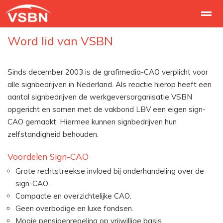
Word lid van VSBN
Sign-cao
Over VSBN
Lid worden
Sinds december 2003 is de grafimedia-CAO verplicht voor
Home
Bellen
E-mail
Nieuws
Lo
alle signbedrijven in Nederland. Als reactie hierop heeft een
aantal signbedrijven de werkgeversorganisatie VSBN
opgericht en samen met de vakbond LBV een eigen sign-
CAO gemaakt. Hiermee kunnen signbedrijven hun
zelfstandigheid behouden.
Voordelen Sign-CAO
Grote rechtstreekse invloed bij onderhandeling over de
sign-CAO.
Compacte en overzichtelijke CAO.
Geen overbodige en luxe fondsen.
Mooie pensioenregeling op vrijwillige basis.