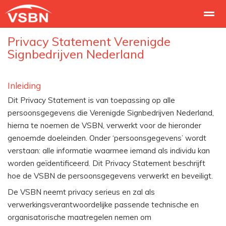
Privacy Statement Verenigde
Sign-cao
Over VSBN
Lid worden
Signbedrijven Nederland
Home
Bellen
E-mail
Nieuws
Lo
Inleiding
Dit Privacy Statement is van toepassing op alle
persoonsgegevens die Verenigde Signbedrijven Nederland,
hierna te noemen de VSBN, verwerkt voor de hieronder
genoemde doeleinden. Onder ‘persoonsgegevens’ wordt
verstaan: alle informatie waarmee iemand als individu kan
worden geïdentificeerd. Dit Privacy Statement beschrijft
hoe de VSBN de persoonsgegevens verwerkt en beveiligt.
De VSBN neemt privacy serieus en zal als
verwerkingsverantwoordelijke passende technische en
organisatorische maatregelen nemen om